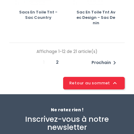
Sacs En Toile Tnt -
Sac En Toile Tnt Av
Sac Country
Ec Design - Sac De
Nin
Affichage 1-12 de 21 article(s)
1
2

Prochain

Retour au sommet
Ne ratez rien !
Inscrivez-vous à notre
newsletter