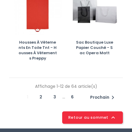
Housses À Vêteme
Sac Boutique Luxe
Nts En Toile Tnt - H
Papier Couché - S
Ousses À Vêtement
Ac Opera Matt
S Preppy
Affichage 1-12 de 64 article(s)
…
1
2
3
6

Prochain

Retour au sommet