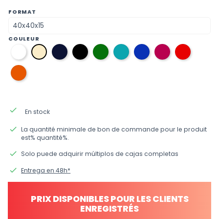
FORMAT
COULEUR
01
08
12
38
36
34
33
09
31
blanc
bleu
noir
verde
bleu
bleu
fuchsia
rouge
hueso
marine
aigue-
électrique
21
marine
orange
done
En stock
done
La quantité minimale de bon de commande pour le produit
est% quantité%.
done
Solo puede adquirir múltiplos de cajas completas
done
Entrega en 48h*
PRIX DISPONIBLES POUR LES CLIENTS
ENREGISTRÉS