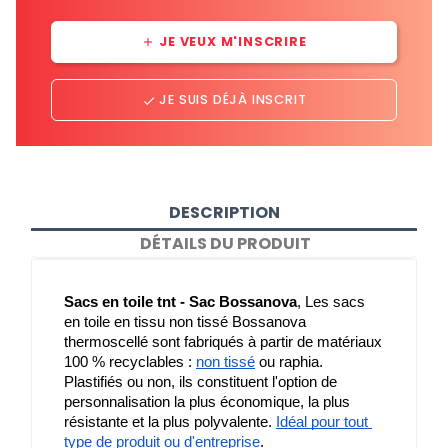
JE VEUX M'INSCRIRE
add
JE SUIS DÉJÀ INSCRIT
done
DESCRIPTION
DÉTAILS DU PRODUIT
Sacs en toile tnt - Sac Bossanova
, Les sacs 
en toile en tissu non tissé Bossanova 
thermoscellé sont fabriqués à partir de matériaux 
100 % recyclables : 
non tissé
 ou raphia. 
Plastifiés ou non, ils constituent l'option de 
personnalisation la plus économique, la plus 
résistante et la plus polyvalente. 
Idéal pour tout 
type de produit ou d'entreprise
.