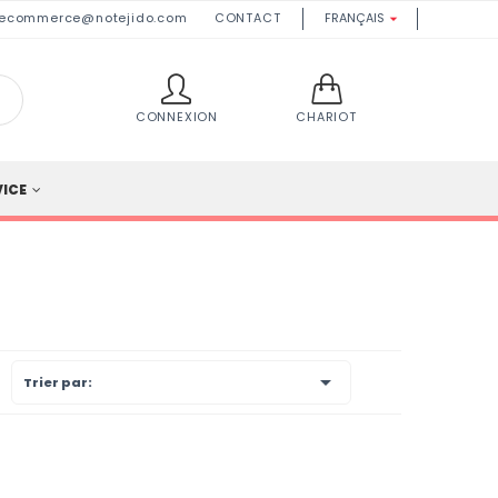
ecommerce@notejido.com
CONTACT
FRANÇAIS

CONNEXION
CHARIOT
VICE

Trier par: