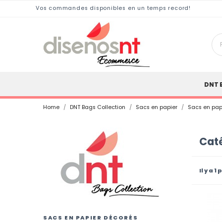
Vos commandes disponibles en un temps record!
DNT 
Home
DNT Bags Collection
Sacs en papier
Sacs en pap
Caté
Il y a 1
SACS EN PAPIER DÉCORÉS