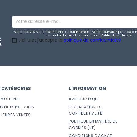
Vous pouvez vous désinscrire à tout moment. Vous trouverez pour cela 
de contact dans les conditions d'utilisation du site.
z
J'ai lu et j'accepte la
politique de confidentialité
t
S CATÉGORIES
L'INFORMATION
OMOTIONS
AVIS JURIDIQUE
UVEAUX PRODUITS
DÉCLARATION DE
CONFIDENTIALITÉ
LLEURES VENTES
POLITIQUE EN MATIÈRE DE
COOKIES (UE)
CONDITIONS D'ACHAT