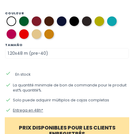
COULEUR
06
10
03
08
12
11
37
36
01
vert
bordeaux
marron
bleu
noir
gris
vert
bleu
blanc
anglais
marine
foncé
pistache
aigue-
33
09
caramel
beige
marine
fuchsia
rouge
TAMAÑO
done
En stock
done
La quantité minimale de bon de commande pour le produit
est% quantité%.
done
Solo puede adquirir múltiplos de cajas completas
done
Entrega en 48h*
PRIX DISPONIBLES POUR LES CLIENTS
ENREGISTRÉS