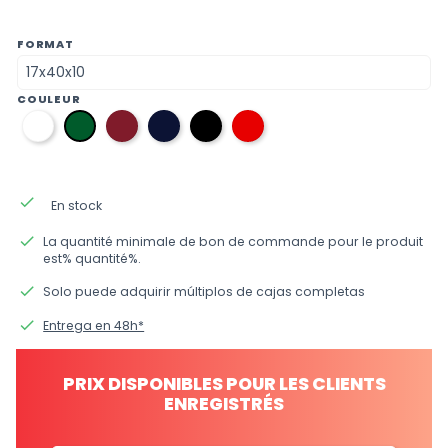
FORMAT
COULEUR
01
10
08
12
09
06
blanc
bordeaux
bleu
noir
rouge
vert
marine
anglais
done
En stock
done
La quantité minimale de bon de commande pour le produit
est% quantité%.
done
Solo puede adquirir múltiplos de cajas completas
done
Entrega en 48h*
PRIX DISPONIBLES POUR LES CLIENTS
ENREGISTRÉS