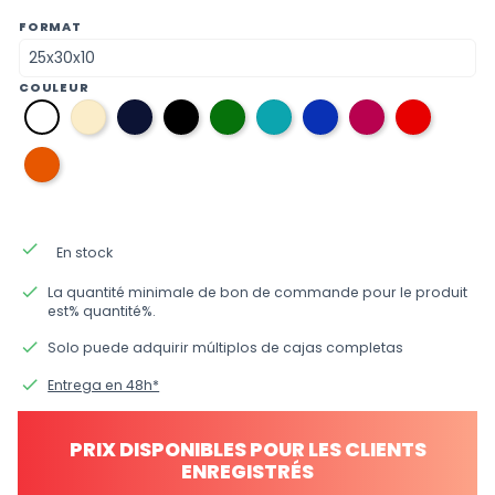
FORMAT
COULEUR
31
08
12
38
36
34
33
09
01
écru
bleu
noir
verde
bleu
bleu
fuchsia
rouge
blanc
marine
aigue-
électrique
21
marine
orange
done
En stock
done
La quantité minimale de bon de commande pour le produit
est% quantité%.
done
Solo puede adquirir múltiplos de cajas completas
done
Entrega en 48h*
PRIX DISPONIBLES POUR LES CLIENTS
ENREGISTRÉS