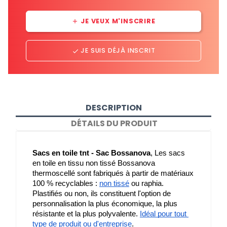
JE VEUX M'INSCRIRE
add
JE SUIS DÉJÀ INSCRIT
done
DESCRIPTION
DÉTAILS DU PRODUIT
Sacs en toile tnt - Sac Bossanova
, Les sacs 
en toile en tissu non tissé Bossanova 
thermoscellé sont fabriqués à partir de matériaux 
100 % recyclables : 
non tissé
 ou raphia. 
Plastifiés ou non, ils constituent l'option de 
personnalisation la plus économique, la plus 
résistante et la plus polyvalente. 
Idéal pour tout 
type de produit ou d'entreprise
.