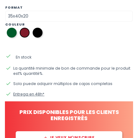
FORMAT
COULEUR
06
12
10
vert
noir
bordeaux
anglais
done
En stock
done
La quantité minimale de bon de commande pour le produit
est% quantité%.
done
Solo puede adquirir múltiplos de cajas completas
done
Entrega en 48h*
PRIX DISPONIBLES POUR LES CLIENTS
ENREGISTRÉS
JE VEUX M'INSCRIRE
add