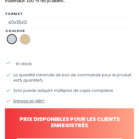
matériaux 100 % recyclables.
FORMAT
COULEUR
p1
p2
or
argent
done
En stock
done
La quantité minimale de bon de commande pour le produit
est% quantité%.
done
Solo puede adquirir múltiplos de cajas completas
done
Entrega en 48h*
PRIX DISPONIBLES POUR LES CLIENTS
ENREGISTRÉS