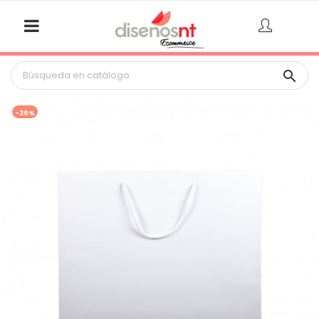

-20%