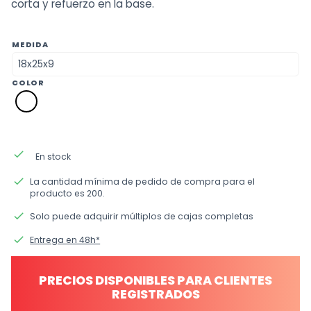
corta y refuerzo en la base.
MEDIDA
COLOR
p0
blanco
done
En stock
done
La cantidad mínima de pedido de compra para el
producto es 200.
done
Solo puede adquirir múltiplos de cajas completas
done
Entrega en 48h*
PRECIOS DISPONIBLES PARA CLIENTES
REGISTRADOS