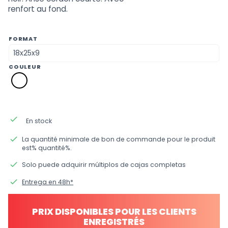
renfort au fond.
FORMAT
COULEUR
p0
blanc
done
En stock
done
La quantité minimale de bon de commande pour le produit
est% quantité%.
done
Solo puede adquirir múltiplos de cajas completas
done
Entrega en 48h*
PRIX DISPONIBLES POUR LES CLIENTS
ENREGISTRÉS