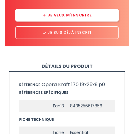
JE VEUX M'INSCRIRE
add
JE SUIS DÉJÀ INSCRIT
done
DÉTAILS DU PRODUIT
Opera Kraft 170 18x25x9 p0
RÉFÉRENCE
RÉFÉRENCES SPÉCIFIQUES
Ean13
8435256617856
FICHE TECHNIQUE
Ligne
Essential