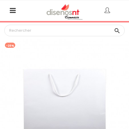

-20%