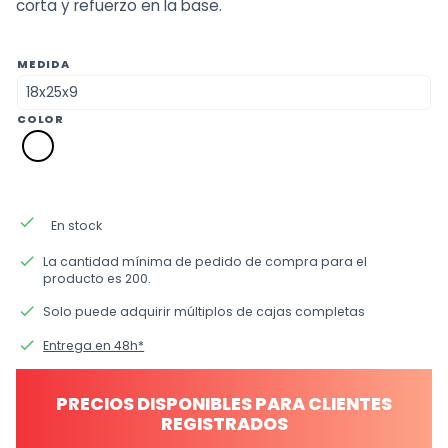
corta y refuerzo en la base.
MEDIDA
COLOR
p0
blanco
done
En stock
done
La cantidad mínima de pedido de compra para el
producto es 200.
done
Solo puede adquirir múltiplos de cajas completas
done
Entrega en 48h*
PRECIOS DISPONIBLES PARA CLIENTES
REGISTRADOS