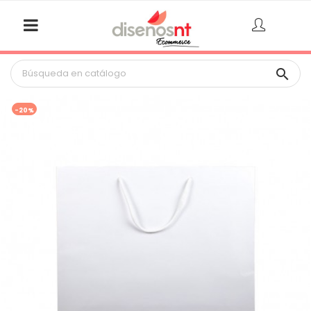

-20%