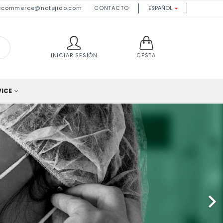
ecommerce@notejido.com
CONTACTO
ESPAÑOL

INICIAR SESIÓN
CESTA
VICE
Siguiente