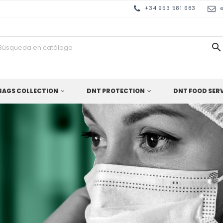
+34 953 581 683

BAGS COLLECTION
DNT PROTECTION
DNT FOOD SER