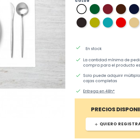
COLOR
06
10
03
01
verde
burdeos
marro
blanco
ingles
11
37
36
09
gris
verde
azul
rojo
oscuro
pistacho
aguamarina
done
En stock
done
La cantidad mínima de ped
compra para el producto es
done
Solo puede adquirir múltipl
cajas completas
done
Entrega en 48h*
PRECIOS DISPONI
QUIERO REGISTR
add