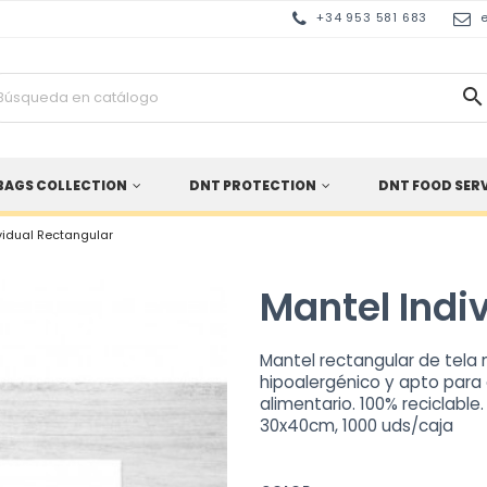
+34 953 581 683

BAGS COLLECTION
DNT PROTECTION
DNT FOOD SER
vidual Rectangular
Mantel Indi
Mantel rectangular de tela n
hipoalergénico y apto para
alimentario. 100% reciclabl
30x40cm, 1000 uds/caja