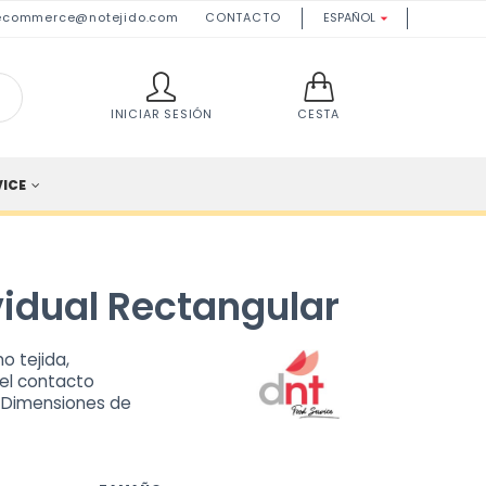
ecommerce@notejido.com
CONTACTO
ESPAÑOL

INICIAR SESIÓN
CESTA
VICE
vidual Rectangular
o tejida,
 el contacto
e. Dimensiones de