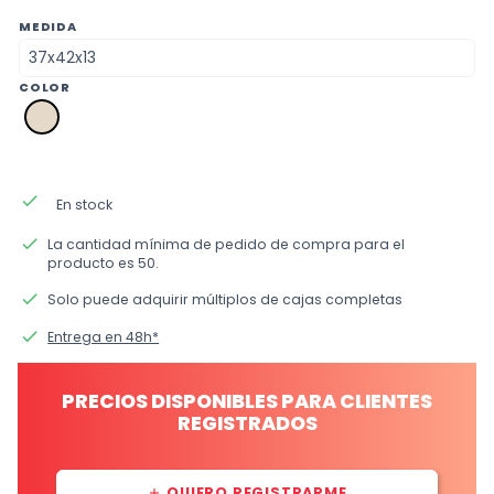
MEDIDA
COLOR
a2
crudo
done
En stock
done
La cantidad mínima de pedido de compra para el
producto es 50.
done
Solo puede adquirir múltiplos de cajas completas
done
Entrega en 48h*
PRECIOS DISPONIBLES PARA CLIENTES
REGISTRADOS
QUIERO REGISTRARME
add