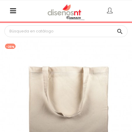

-20%