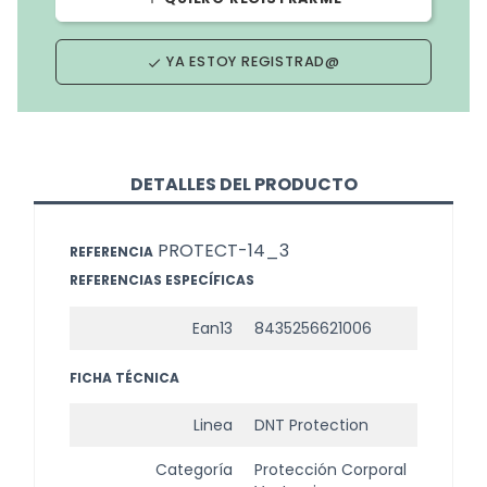
YA ESTOY REGISTRAD@
done
DETALLES DEL PRODUCTO
PROTECT-14_3
REFERENCIA
REFERENCIAS ESPECÍFICAS
Ean13
8435256621006
FICHA TÉCNICA
Linea
DNT Protection
Categoría
Protección Corporal