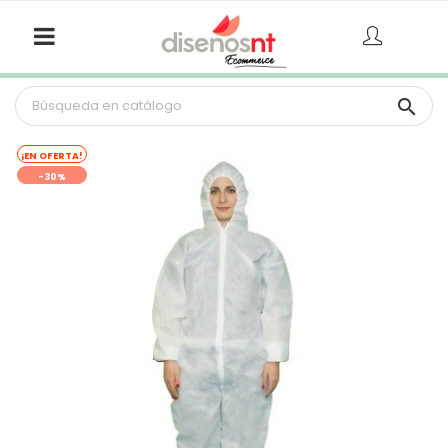

¡EN OFERTA!
-30%