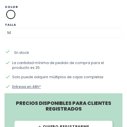
COLOR
blanca
TALLA
done
En stock
done
La cantidad mínima de pedido de compra para el
producto es 25.
done
Solo puede adquirir múltiplos de cajas completas
done
Entrega en 48h*
PRECIOS DISPONIBLES PARA CLIENTES
REGISTRADOS
QUIERO REGISTRARME
add