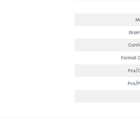
Ma
Gra
Conf
Format 
Pcs/
Pcs/p