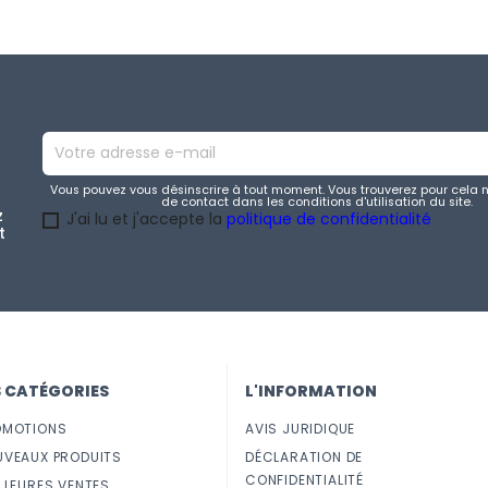
Vous pouvez vous désinscrire à tout moment. Vous trouverez pour cela 
de contact dans les conditions d'utilisation du site.
z
J'ai lu et j'accepte la
politique de confidentialité
t
S CATÉGORIES
L'INFORMATION
OMOTIONS
AVIS JURIDIQUE
UVEAUX PRODUITS
DÉCLARATION DE
CONFIDENTIALITÉ
LLEURES VENTES