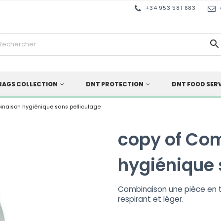
+34 953 581 683

BAGS COLLECTION
DNT PROTECTION
DNT FOOD SER
inaison hygiénique sans pelliculage
copy of Co
hygiénique 
Combinaison une pièce en t
respirant et léger.