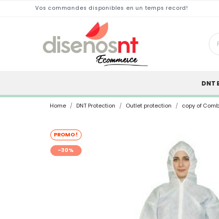
Vos commandes disponibles en un temps record!
DNT 
Home
DNT Protection
Outlet protection
copy of Comb
PROMO !
-30%