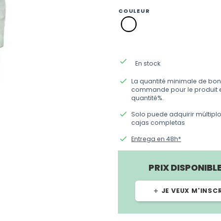
COULEUR
blanca
done
En stock
done
La quantité minimale de bon
commande pour le produit 
quantité%.
done
Solo puede adquirir múltipl
cajas completas
done
Entrega en 48h*
PRIX DISPONIBL
JE VEUX M'INSC
add