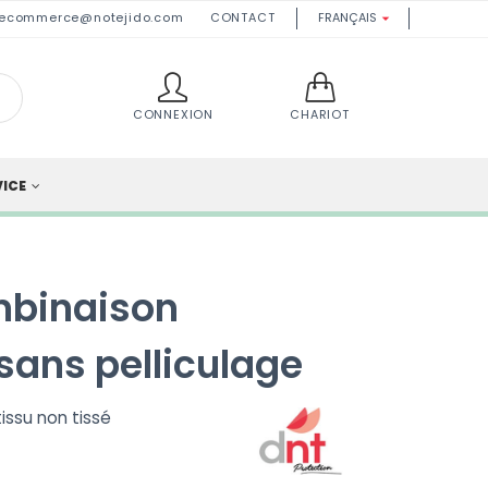
ecommerce@notejido.com
CONTACT
FRANÇAIS

CONNEXION
CHARIOT
VICE
mbinaison
sans pelliculage
issu non tissé