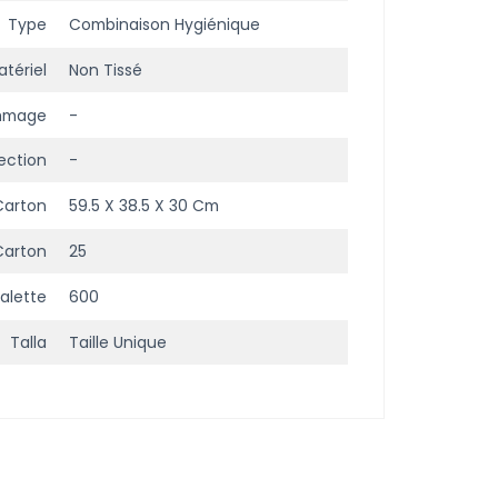
Type
Combinaison Hygiénique
tériel
Non Tissé
mmage
-
ection
-
Carton
59.5 X 38.5 X 30 Cm
carton
25
alette
600
Talla
Taille Unique