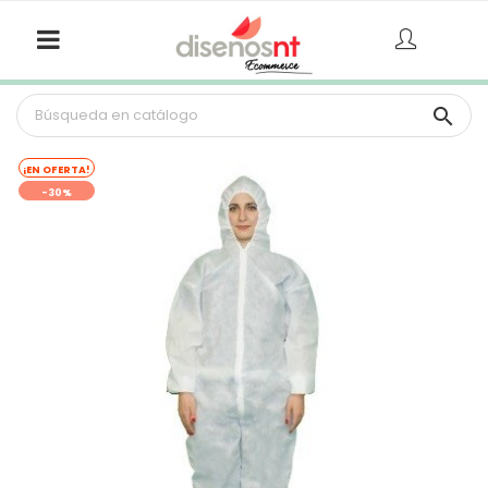

¡EN OFERTA!
-30%