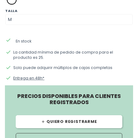
TALLA
done
En stock
done
La cantidad mínima de pedido de compra para el
producto es 25.
done
Solo puede adquirir múltiplos de cajas completas
done
Entrega en 48h*
PRECIOS DISPONIBLES PARA CLIENTES
REGISTRADOS
QUIERO REGISTRARME
add