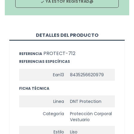
YA ESTOY REGISTRAD@
done
DETALLES DEL PRODUCTO
PROTECT-712
REFERENCIA
REFERENCIAS ESPECÍFICAS
Ean13
8435256620979
FICHA TÉCNICA
Linea
DNT Protection
Categoría
Protección Corporal
Vestuario
Estilo
Liso