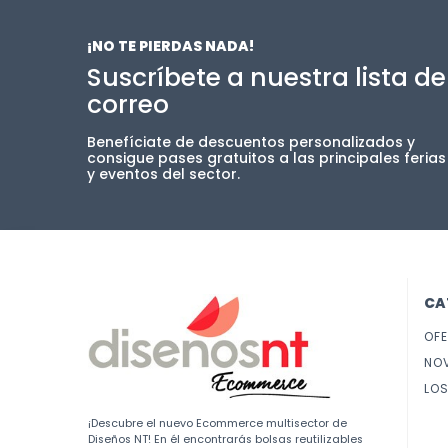
¡NO TE PIERDAS NADA!
Suscríbete a nuestra lista de
correo
Benefíciate de descuentos personalizados y
consigue pases gratuitos a las principales ferias
y eventos del sector.
CA
OF
NO
LOS
¡Descubre el nuevo Ecommerce multisector de
Diseños NT! En él encontrarás bolsas reutilizables