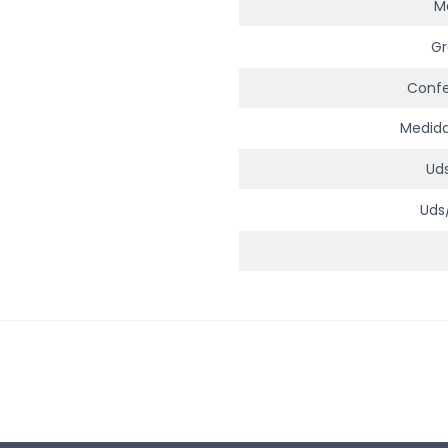
Ma
Gr
Conf
Medid
Ud
Uds/