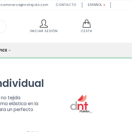
ecommerce@notejido.com
CONTACTO
ESPAÑOL

INICIAR SESIÓN
CESTA
VICE
ndividual
 no tejida
oma elástica en la
ara un perfecto