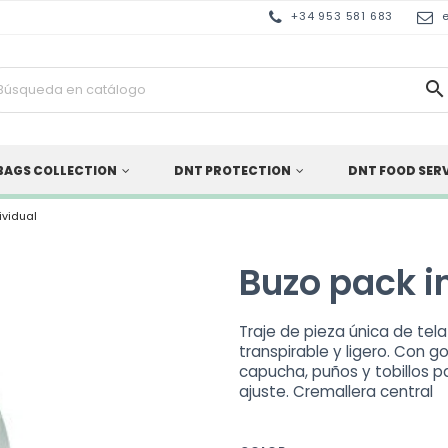
+34 953 581 683

BAGS COLLECTION
DNT PROTECTION
DNT FOOD SER
ividual
Buzo pack i
Traje de pieza única de tela
transpirable y ligero. Con g
capucha, puños y tobillos p
ajuste. Cremallera central