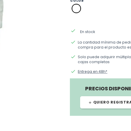
COLOR
blanca
done
En stock
done
La cantidad mínima de ped
compra para el producto es
done
Solo puede adquirir múltipl
cajas completas
done
Entrega en 48h*
PRECIOS DISPONI
QUIERO REGISTR
add