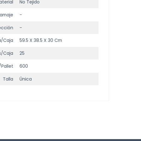
terial
No Tejido
amaje
-
ección
-
a/Caja
59.5 X 38.5 X 30 Cm
s/Caja
25
Pallet
600
Talla
Única