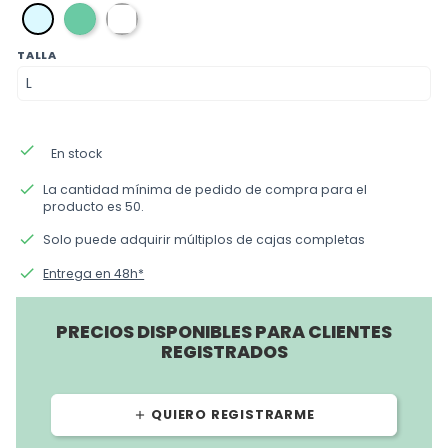
verde
blanca
azul
TALLA
done
En stock
done
La cantidad mínima de pedido de compra para el
producto es 50.
done
Solo puede adquirir múltiplos de cajas completas
done
Entrega en 48h*
PRECIOS DISPONIBLES PARA CLIENTES
REGISTRADOS
QUIERO REGISTRARME
add