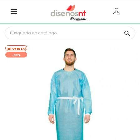

¡EN OFERTA!
-30%