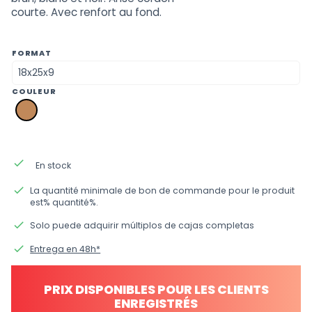
courte. Avec renfort au fond.
FORMAT
COULEUR
pk
kraft
brun
done
En stock
done
La quantité minimale de bon de commande pour le produit
est% quantité%.
done
Solo puede adquirir múltiplos de cajas completas
done
Entrega en 48h*
PRIX DISPONIBLES POUR LES CLIENTS
ENREGISTRÉS