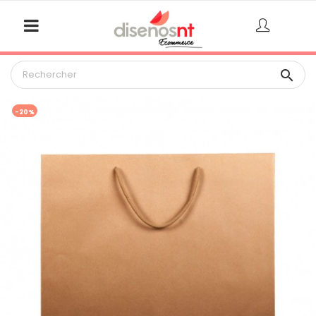

-20%