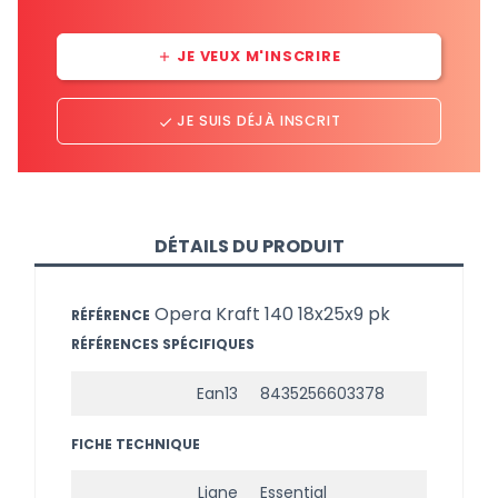
JE VEUX M'INSCRIRE
add
JE SUIS DÉJÀ INSCRIT
done
DÉTAILS DU PRODUIT
Opera Kraft 140 18x25x9 pk
RÉFÉRENCE
RÉFÉRENCES SPÉCIFIQUES
Ean13
8435256603378
FICHE TECHNIQUE
Ligne
Essential