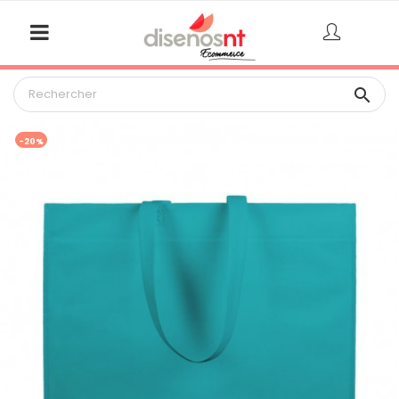

-20%