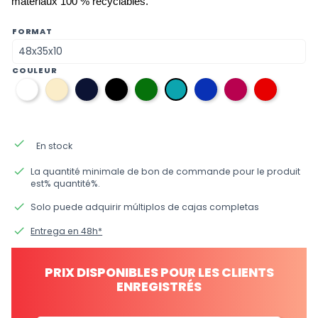
matériaux 100 % recyclables.
FORMAT
COULEUR
01
31
08
12
38
34
33
09
36
blanc
écru
bleu
noir
verde
bleu
fuchsia
rouge
bleu
marine
électrique
aigue-
marine
done
En stock
done
La quantité minimale de bon de commande pour le produit
est% quantité%.
done
Solo puede adquirir múltiplos de cajas completas
done
Entrega en 48h*
PRIX DISPONIBLES POUR LES CLIENTS
ENREGISTRÉS