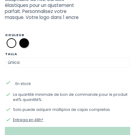
élastiques pour un ajustement
parfait. Personnalisez votre
masque. Votre logo dans 1 encre
COULEUR
negro
blanco
TALLA
done
En stock
done
La quantité minimale de bon de commande pour le produit
est% quantité%.
done
Solo puede adquirir múltiplos de cajas completas
done
Entrega en 48h*