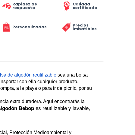
Rapidez de
Calidad
respuesta
certificada
Precios
Personalizadas
imbatibles
lsa de algodón reutilizable
 sea una bolsa 
sportar con ella cualquier producto.
compra, a la playa o para ir de picnic, por su 
cia extra duradera. Aquí encontrarás la 
algodón Bebop
 es reutilizable y lavable, 
Todos los productos están fabricados bajo las más estrictas normas de Calidad certificada, Compromiso Social, Protección Medioambiental y 