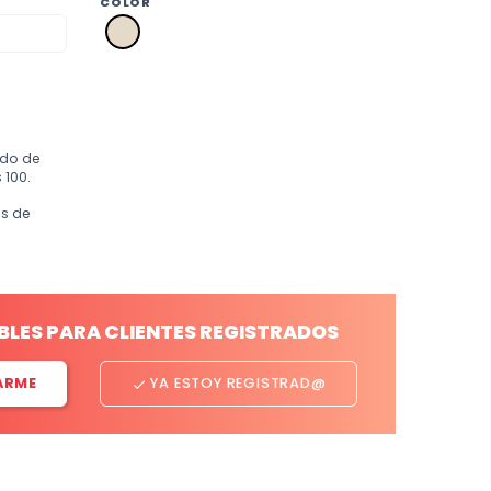
COLOR
a2
crudo
ido de
 100.
os de
BLES PARA CLIENTES REGISTRADOS
ARME
YA ESTOY REGISTRAD@
done