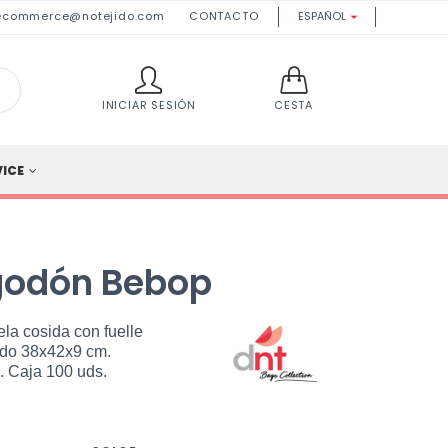
ecommerce@notejido.com
CONTACTO
ESPAÑOL

INICIAR SESIÓN
CESTA
VICE
lgodón Bebop
la cosida con fuelle
udo 38x42x9 cm.
. Caja 100 uds.