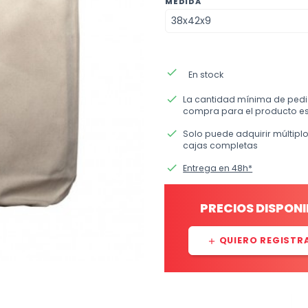
MEDIDA
done
En stock
done
La cantidad mínima de ped
compra para el producto es
done
Solo puede adquirir múltipl
cajas completas
done
Entrega en 48h*
PRECIOS DISPONI
QUIERO REGISTR
add