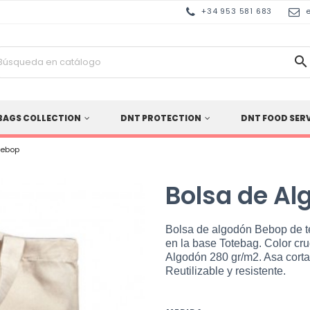
+34 953 581 683

BAGS COLLECTION
DNT PROTECTION
DNT FOOD SER
Bebop
Bolsa de A
Bolsa de algodón Bebop de te
en la base Totebag. Color cr
Algodón 280 gr/m2. Asa corta
Reutilizable y resistente.