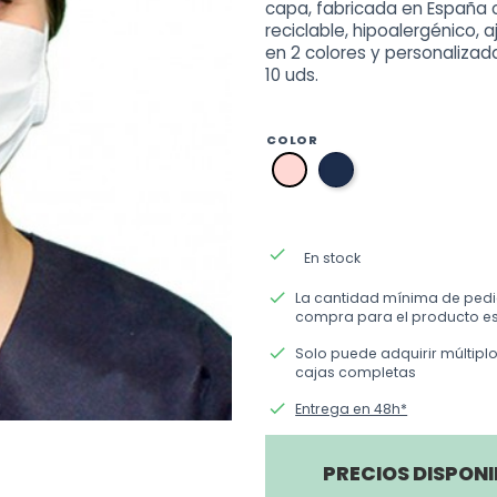
capa, fabricada en España 
reciclable, hipoalergénico, a
en 2 colores y personalizad
10 uds.
COLOR
azul
rosa
marino
done
En stock
done
La cantidad mínima de ped
compra para el producto es
done
Solo puede adquirir múltipl
cajas completas
done
Entrega en 48h*
PRECIOS DISPONI