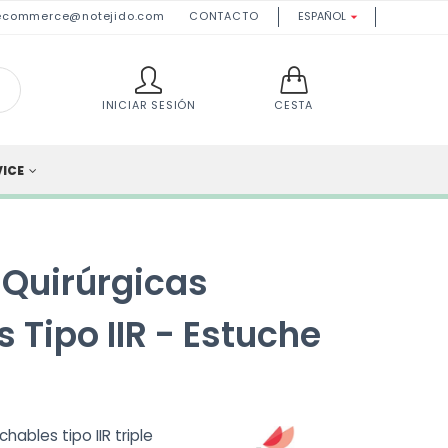
ecommerce@notejido.com
CONTACTO
ESPAÑOL

INICIAR SESIÓN
CESTA
VICE
 Quirúrgicas
 Tipo IIR - Estuche
hables tipo IIR triple