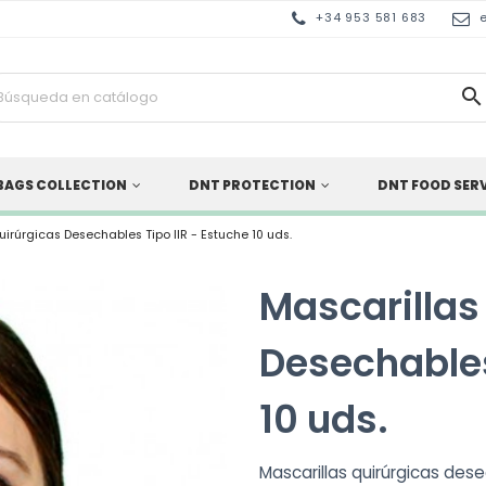
+34 953 581 683

BAGS COLLECTION
DNT PROTECTION
DNT FOOD SER
irúrgicas Desechables Tipo IIR - Estuche 10 uds.
Mascarillas
Desechables
10 uds.
Mascarillas quirúrgicas desec