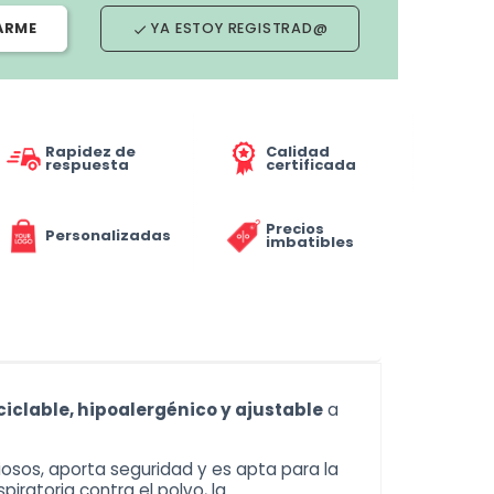
ARME
YA ESTOY REGISTRAD@
done
Rapidez de
Calidad
respuesta
certificada
Precios
Personalizadas
imbatibles
ciclable, hipoalergénico y ajustable
a
ciosos, aporta seguridad y es apta para la
spiratoria
contra el polvo, la