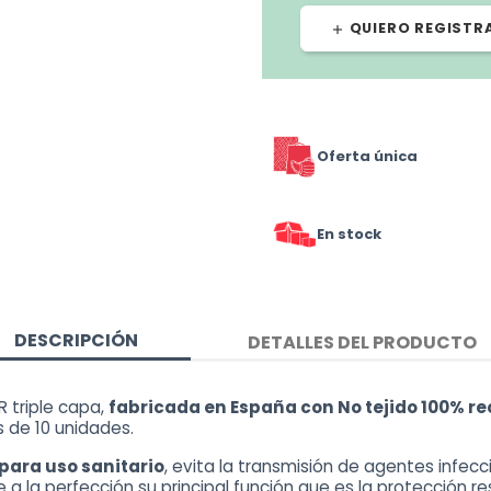
QUIERO REGISTR
add
Oferta única
En stock
DESCRIPCIÓN
DETALLES DEL PRODUCTO
R triple capa,
fabricada en España con No tejido 100% re
s de 10 unidades.
para uso sanitario
, evita la transmisión de agentes infec
a la perfección su principal función que es la
protección re