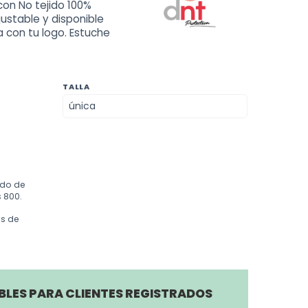
con No tejido 100%
justable y disponible
a con tu logo. Estuche
TALLA
ido de
 800.
os de
BLES PARA CLIENTES REGISTRADOS