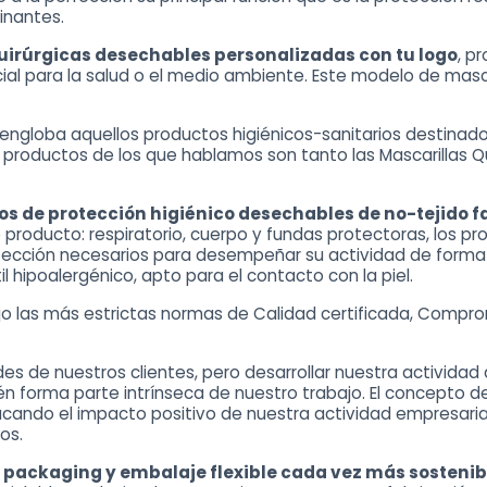
inantes.
uirúrgicas desechables personalizadas con tu logo
, p
icial para la salud o el medio ambiente. Este modelo de masc
ngloba aquellos productos higiénicos-sanitarios destinados
os productos de los que hablamos son tanto las
Mascarillas Qu
os de protección higiénico desechables de no-tejido
roducto: respiratorio, cuerpo y fundas protectoras, los prof
rotección necesarios para desempeñar su actividad de form
l hipoalergénico, apto para el contacto con la piel.
jo las más estrictas normas de Calidad certificada, Compro
s de nuestros clientes, pero desarrollar nuestra actividad 
forma parte intrínseca de nuestro trabajo. El concepto de 
acando el impacto positivo de nuestra actividad empresaria
mos.
 packaging y embalaje flexible cada vez más sostenib