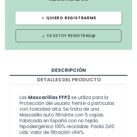
QUIERO REGISTRARME
add
YA ESTOY REGISTRAD@
done
DESCRIPCIÓN
DETALLES DEL PRODUCTO
Las
Mascarillas FFP2
se utiliza para la
Protección del usuario frente a partículas
con toxicidad alta. Se trata de una
Mascarilla auto filtrante con 5 capas.
Fabricada en España con no tejido
hipoalergénico 100% reciclable. Packs 2x10
Uds. Valor de filtración ≥94%.