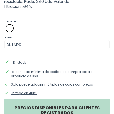
reciclable. Packs 2x10 Uds. Valor de
filtración ≥94%.
COLOR
01
blanco
TIPO
done
En stock
done
La cantidad mínima de pedido de compra para el
producto es 960.
done
Solo puede adquirir múltiplos de cajas completas
done
Entrega en 48h*
PRECIOS DISPONIBLES PARA CLIENTES
REGISTRADOS