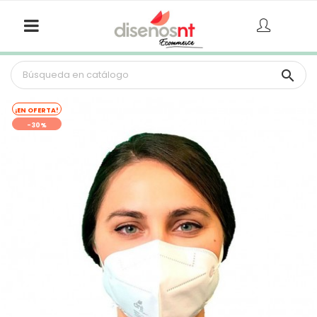

¡EN OFERTA!
-30%