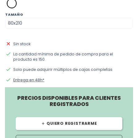
blanco
TAMAÑO
close
Sin stock
done
La cantidad mínima de pedido de compra para el
producto es 150.
done
Solo puede adquirir múltiplos de cajas completas
done
Entrega en 48h*
PRECIOS DISPONIBLES PARA CLIENTES
REGISTRADOS
QUIERO REGISTRARME
add