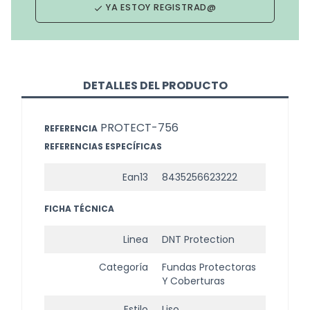
YA ESTOY REGISTRAD@
done
DETALLES DEL PRODUCTO
PROTECT-756
REFERENCIA
REFERENCIAS ESPECÍFICAS
Ean13
8435256623222
FICHA TÉCNICA
Linea
DNT Protection
Categoría
Fundas Protectoras
Y Coberturas
Estilo
Liso