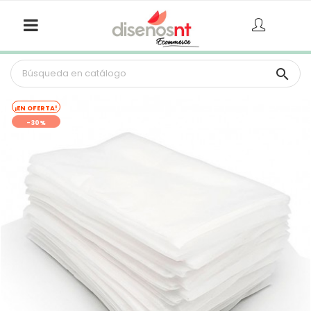

¡EN OFERTA!
-30%