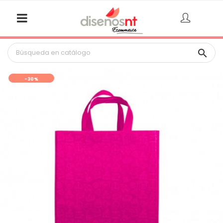

-30%
FUERA DE STOCK