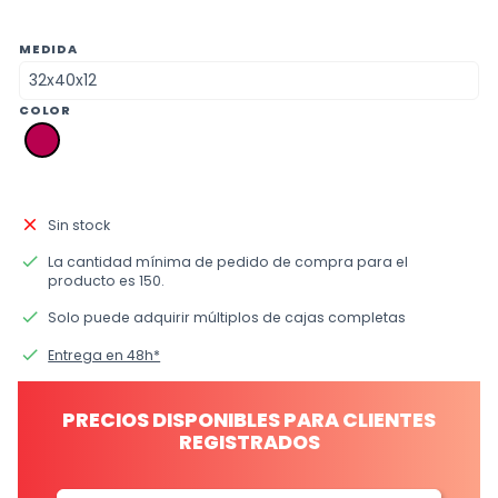
MEDIDA
COLOR
33
fucsia
close
Sin stock
done
La cantidad mínima de pedido de compra para el
producto es 150.
done
Solo puede adquirir múltiplos de cajas completas
done
Entrega en 48h*
PRECIOS DISPONIBLES PARA CLIENTES
REGISTRADOS