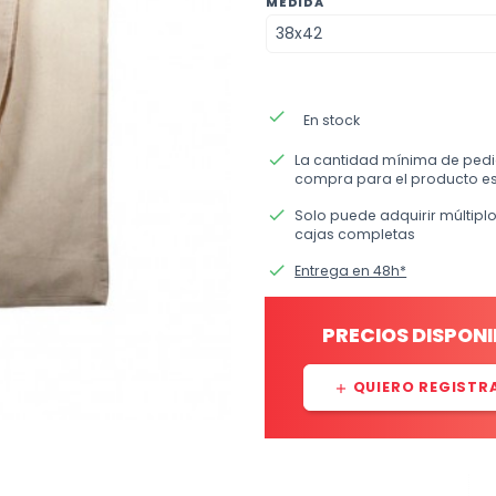
MEDIDA
done
En stock
done
La cantidad mínima de ped
compra para el producto es
done
Solo puede adquirir múltipl
cajas completas
done
Entrega en 48h*
PRECIOS DISPONI
QUIERO REGISTR
add