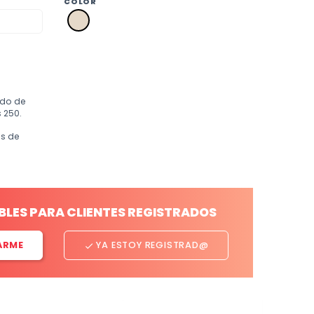
COLOR
a2
crudo
ido de
 250.
os de
BLES PARA CLIENTES REGISTRADOS
ARME
YA ESTOY REGISTRAD@
done