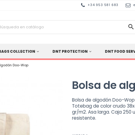
+34 953 581 683

BAGS COLLECTION
DNT PROTECTION
DNT FOOD SER
algodón Doo-Wop
Bolsa de a
Bolsa de algodón Doo-Wop c
Totebag de color crudo 38x
gr/m2. Asa larga. Caja 250 u
resistente.