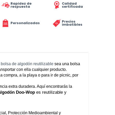
Rapidez de
Calidad
respuesta
certificada
Precios
Personalizadas
imbatibles
 
bolsa de algodón reutilizable
 sea una bolsa 
sportar con ella cualquier producto.
la compra, a la playa o para ir de picnic, por 
cia extra duradera. Aquí encontrarás la 
 algodón Doo-Wop
 es reutilizable y 
Todos los productos están fabricados bajo las más estrictas normas de Calidad certificada, Compromiso Social, Protección Medioambiental y 