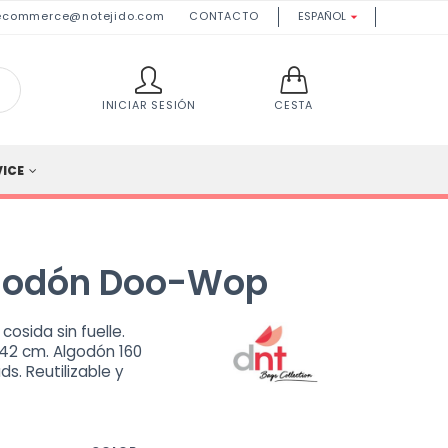
ecommerce@notejido.com
CONTACTO
ESPAÑOL

INICIAR SESIÓN
CESTA
VICE
lgodón Doo-Wop
osida sin fuelle.
42 cm. Algodón 160
ds. Reutilizable y