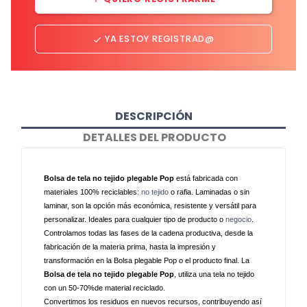
YA ESTOY REGISTRAD@
done
DESCRIPCIÓN
DETALLES DEL PRODUCTO
Bolsa de tela no tejido plegable Pop
 está fabricada con 
materiales 100% reciclables: 
no tejido
 o rafia. Laminadas o sin 
laminar, son la opción más económica, resistente y versátil para 
personalizar. Ideales para cualquier tipo de producto o 
negocio
.
Controlamos todas las fases de la cadena productiva, desde la 
fabricación de la materia prima, hasta la impresión y 
transformación en la Bolsa plegable Pop o el producto final. La 
Bolsa de tela no tejido plegable Pop
, utiliza una tela no tejido 
con un 50-70%de material reciclado.
Convertimos los residuos en nuevos recursos, contribuyendo así 