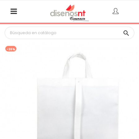

-20%