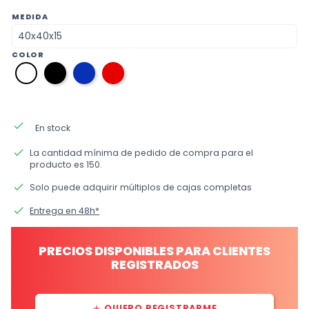
MEDIDA
COLOR
12
34
09
01
negro
azul
rojo
blanco
eléctrico
done
En stock
done
La cantidad mínima de pedido de compra para el
producto es 150.
done
Solo puede adquirir múltiplos de cajas completas
done
Entrega en 48h*
PRECIOS DISPONIBLES PARA CLIENTES
REGISTRADOS
QUIERO REGISTRARME
add