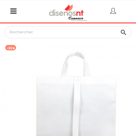

-20%