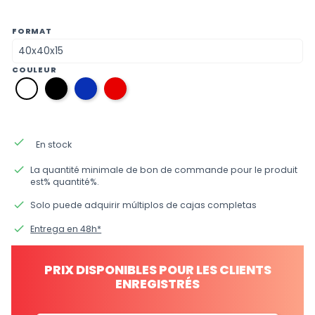
FORMAT
COULEUR
12
34
09
01
noir
bleu
rouge
blanc
électrique
done
En stock
done
La quantité minimale de bon de commande pour le produit
est% quantité%.
done
Solo puede adquirir múltiplos de cajas completas
done
Entrega en 48h*
PRIX DISPONIBLES POUR LES CLIENTS
ENREGISTRÉS