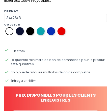
matériaux 100% recyclables.
FORMAT
COULEUR
08
12
36
34
09
01
bleu
noir
bleu
bleu
rouge
blanc
marine
aigue-
électrique
marine
done
En stock
done
La quantité minimale de bon de commande pour le produit
est% quantité%.
done
Solo puede adquirir múltiplos de cajas completas
done
Entrega en 48h*
PRIX DISPONIBLES POUR LES CLIENTS
ENREGISTRÉS