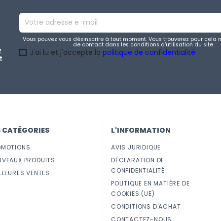
Vous pouvez vous désinscrire à tout moment. Vous trouverez pour cela 
de contact dans les conditions d'utilisation du site.
z
J'ai lu et j'accepte la
politique de confidentialité
t
S CATÉGORIES
L'INFORMATION
OMOTIONS
AVIS JURIDIQUE
UVEAUX PRODUITS
DÉCLARATION DE
CONFIDENTIALITÉ
LLEURES VENTES
POLITIQUE EN MATIÈRE DE
COOKIES (UE)
CONDITIONS D'ACHAT
CONTACTEZ-NOUS