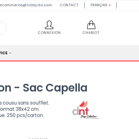
ecommerce@notejido.com
CONTACT
FRANÇAIS

CONNEXION
CHARIOT
VICE
on - Sac Capella
 cousu sans soufflet.
Format 38x42 cm.
ue. 250 pcs/carton.