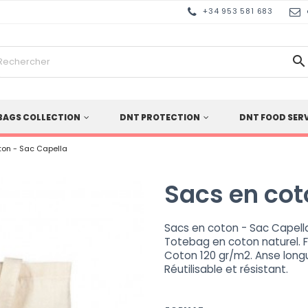
+34 953 581 683

BAGS COLLECTION
DNT PROTECTION
DNT FOOD SER
ton - Sac Capella
Sacs en cot
Sacs en coton - Sac Capella
Totebag en coton naturel. 
Coton 120 gr/m2. Anse long
Réutilisable et résistant.