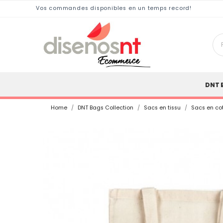
Vos commandes disponibles en un temps record!
DNT 
Home
DNT Bags Collection
Sacs en tissu
Sacs en co