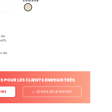
COULEUR
a2
écru
 de
est%
os de
ES POUR LES CLIENTS ENREGISTRÉS
RIRE
JE SUIS DÉJÀ INSCRIT
done