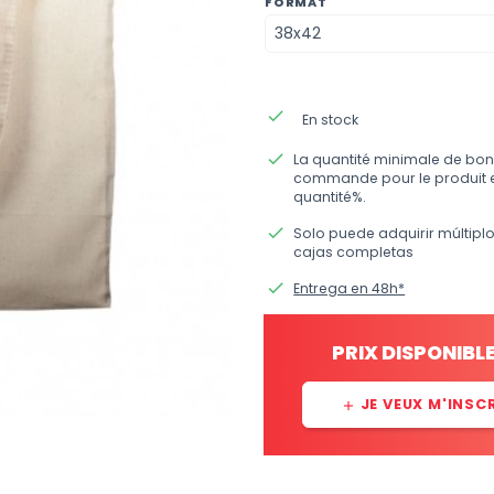
FORMAT
done
En stock
done
La quantité minimale de bon
commande pour le produit 
quantité%.
done
Solo puede adquirir múltipl
cajas completas
done
Entrega en 48h*
PRIX DISPONIBL
JE VEUX M'INSC
add