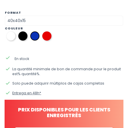
FORMAT
COULEUR
01
12
09
34
blanc
noir
rouge
bleu
électrique
done
En stock
done
La quantité minimale de bon de commande pour le produit
est% quantité%.
done
Solo puede adquirir múltiplos de cajas completas
done
Entrega en 48h*
PRIX DISPONIBLES POUR LES CLIENTS
ENREGISTRÉS