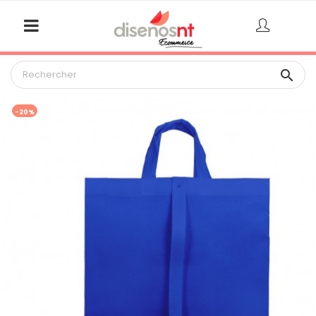

-20%