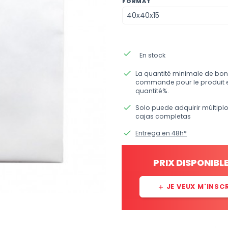
FORMAT
done
En stock
done
La quantité minimale de bon
commande pour le produit 
quantité%.
done
Solo puede adquirir múltipl
cajas completas
done
Entrega en 48h*
PRIX DISPONIBL
JE VEUX M'INSC
add