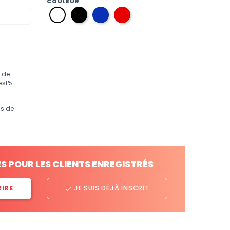
COULEUR
12
34
09
01
noir
bleu
rouge
blanc
électrique
 de
est%
os de
ES POUR LES CLIENTS ENREGISTRÉS
RIRE
JE SUIS DÉJÀ INSCRIT
done