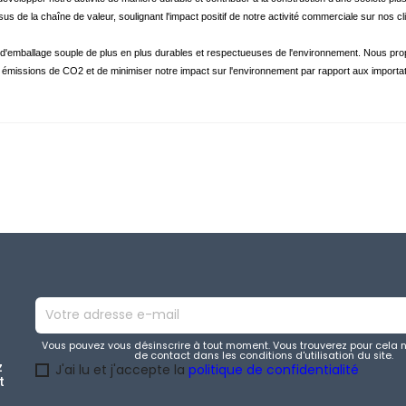
essus de la chaîne de valeur, soulignant l'impact positif de notre activité commerciale sur no
'emballage souple de plus en plus durables et respectueuses de l'environnement. Nous propo
 émissions de CO2 et de minimiser notre impact sur l'environnement par rapport aux importat
Vous pouvez vous désinscrire à tout moment. Vous trouverez pour cela 
de contact dans les conditions d'utilisation du site.
z
J'ai lu et j'accepte la
politique de confidentialité
t