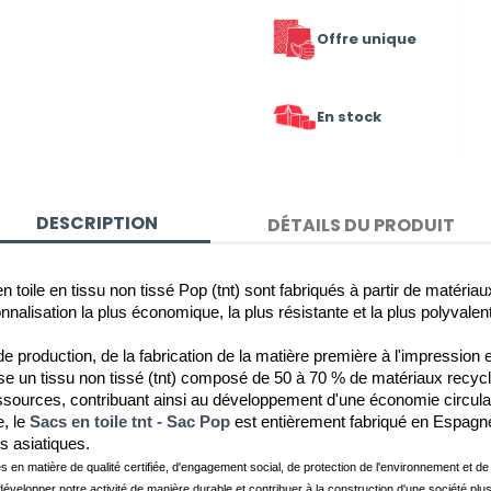
Offre unique
En stock
DESCRIPTION
DÉTAILS DU PRODUIT
en toile en tissu non tissé Pop (tnt) sont fabriqués à partir de matéria
onnalisation la plus économique, la plus résistante et la plus polyvalent
 production, de la fabrication de la matière première à l'impression e
lise un tissu non tissé (tnt) composé de 50 à 70 % de matériaux recyc
ources, contribuant ainsi au développement d'une économie circulaire,
, le 
Sacs en toile tnt - Sac Pop
 est entièrement fabriqué en Espagne, 
s asiatiques.
es en matière de qualité certifiée, d'engagement social, de protection de l'environnement et 
développer notre activité de manière durable et contribuer à la construction d'une société plus 