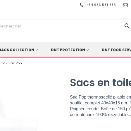
+34 953 581 683

BAGS COLLECTION
DNT PROTECTION
DNT FOOD SER
 tnt - Sac Pop
Sacs en toil
Sac Pop thermoscellé pliable en
soufflet complet 40x40x15 cm. D
Poignée courte. Boîte de 150 piè
de matériaux 100% recyclables.