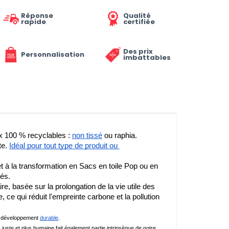
Réponse
Qualité
rapide
certifiée
Des prix
Personnalisation
imbattables
ux 100 % recyclables : 
non tissé
 ou raphia. 
e. 
Idéal pour tout type de produit ou 
t à la transformation en Sacs en toile Pop ou en 
lés.
 basée sur la prolongation de la vie utile des 
ce qui réduit l'empreinte carbone et la pollution 
de développement 
durable
.
juste et plus humaine fait également partie intrinsèque de notre 