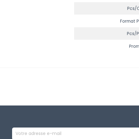
Pcs/
Format P
Pcs/p
Pro