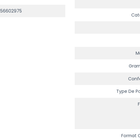
256602975
Cat
Ma
Gra
Conf
Type De P
Format 