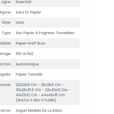
Ligne
Essential
égorie
Sacs En Papier
Style
Lisse
Type
Sac Papier À Poignées Torsadées
tériel
Papier Kraft Brun
mmage
100 Gr/m2
ection
Automatique
oignée
Papier Torsadé
Format
22x23x9 Cm - 25x31x11 Cm -
30x25x10.5 Cm - 32x40x12 Cm -
41x32x12 Cm - 44x46x15 Cm
(ancho X Alto X Fuelle)
Carton
Según Medida De La Bolsa