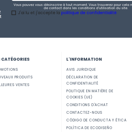
Vous pouvez vous désinscrire à tout moment. Vous trouverez pour cela 
de contact dans les conditions d'utilisation du site.
z
J'ai lu et j'accepte la
politique de confidentialité
t
S CATÉGORIES
L'INFORMATION
OMOTIONS
AVIS JURIDIQUE
UVEAUX PRODUITS
DÉCLARATION DE
CONFIDENTIALITÉ
LLEURES VENTES
POLITIQUE EN MATIÈRE DE
COOKIES (UE)
CONDITIONS D'ACHAT
CONTACTEZ-NOUS
CÓDIGO DE CONDUCTA Y ÉTICA
POLÍTICA DE ECODISEÑO