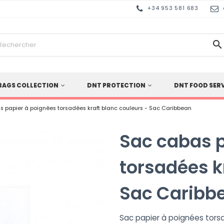
+34 953 581 683

BAGS COLLECTION
DNT PROTECTION
DNT FOOD SER
 papier à poignées torsadées kraft blanc couleurs - Sac Caribbean
Sac cabas p
torsadées k
Sac Caribb
Sac papier à poignées torsa