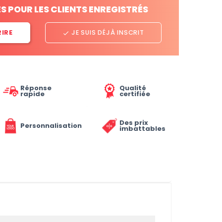
ES POUR LES CLIENTS ENREGISTRÉS
RIRE
JE SUIS DÉJÀ INSCRIT
done
Réponse
Qualité
rapide
certifiée
Des prix
Personnalisation
imbattables