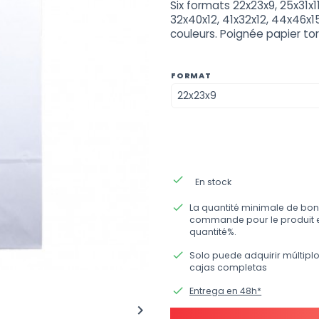
Six formats 22x23x9, 25x31x11
32x40x12, 41x32x12, 44x46x1
couleurs. Poignée papier to
FORMAT
done
En stock
done
La quantité minimale de bon
commande pour le produit 
quantité%.
done
Solo puede adquirir múltipl
cajas completas
done
Entrega en 48h*
