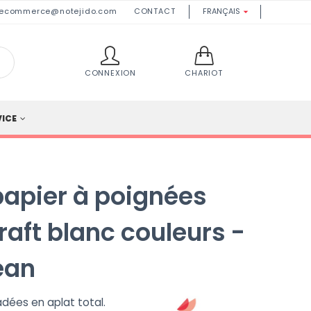
ecommerce@notejido.com
CONTACT
FRANÇAIS

CONNEXION
CHARIOT
VICE
apier à poignées
raft blanc couleurs -
ean
dées en aplat total.