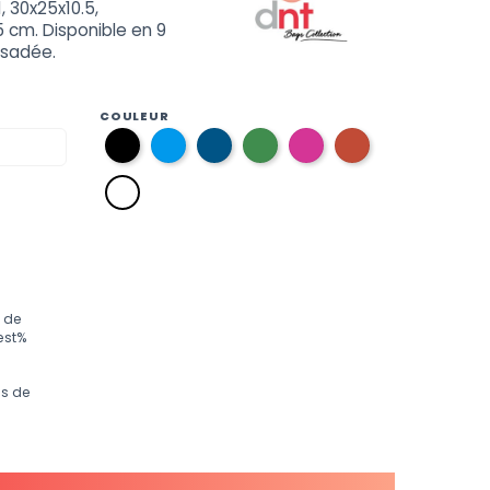
, 30x25x10.5,
5 cm. Disponible en 9
rsadée.
COULEUR
p9
p6
p13
p5
p10
p4
noir
bleu
bleu
vert
fuchsia
rouge
process
navy
p0
blanc
 de
est%
os de