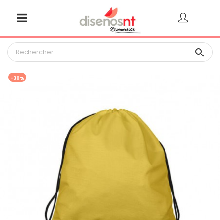

-30%