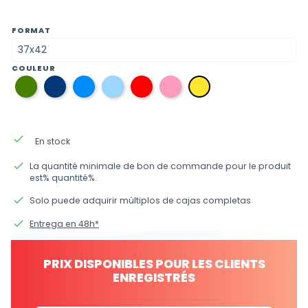
FORMAT
COULEUR
r8
r5
r5
r5
r4
r3
r2
vert
bleu
bleu
bleu
rouge
rose
jaune
militaire
navy
process
clair
done
En stock
done
La quantité minimale de bon de commande pour le produit
est% quantité%.
done
Solo puede adquirir múltiplos de cajas completas
done
Entrega en 48h*
PRIX DISPONIBLES POUR LES CLIENTS
ENREGISTRÉS