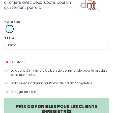
à l'arrière avec deux rubans pour un
ajustement parfait.
COULEUR
azul
TALLA
close
Sin stock
done
La quantité minimale de bon de commande pour le produit
est% quantité%.
done
Solo puede adquirir múltiplos de cajas completas
done
Entrega en 48h*
PRIX DISPONIBLES POUR LES CLIENTS
ENREGISTRÉS