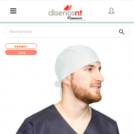

PROMO !
-30%
RUPTURE DE STOCK