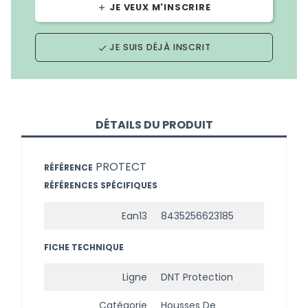
JE VEUX M'INSCRIRE
add
JE SUIS DÉJÀ INSCRIT
done
DÉTAILS DU PRODUIT
PROTECT
RÉFÉRENCE
RÉFÉRENCES SPÉCIFIQUES
Ean13
8435256623185
FICHE TECHNIQUE
Ligne
DNT Protection
Catégorie
Housses De