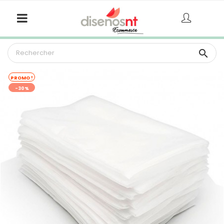

PROMO !
-30%