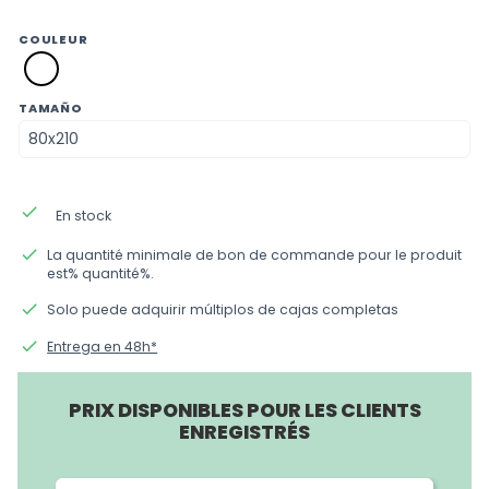
COULEUR
SM01
blanco
TAMAÑO
done
En stock
done
La quantité minimale de bon de commande pour le produit
est% quantité%.
done
Solo puede adquirir múltiplos de cajas completas
done
Entrega en 48h*
PRIX DISPONIBLES POUR LES CLIENTS
ENREGISTRÉS