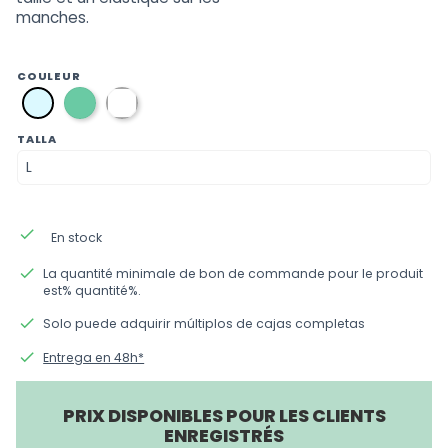
manches.
COULEUR
verde
blanca
azul
TALLA
done
En stock
done
La quantité minimale de bon de commande pour le produit
est% quantité%.
done
Solo puede adquirir múltiplos de cajas completas
done
Entrega en 48h*
PRIX DISPONIBLES POUR LES CLIENTS
ENREGISTRÉS