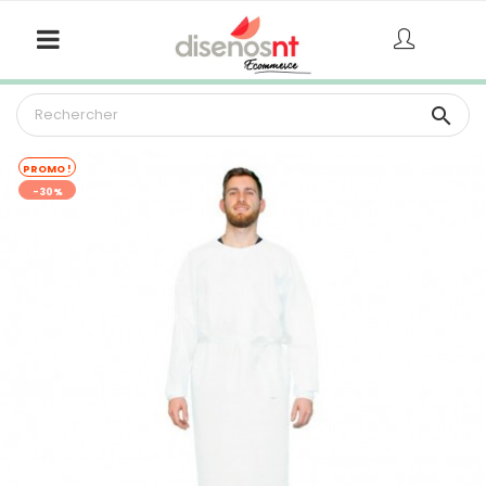

PROMO !
-30%