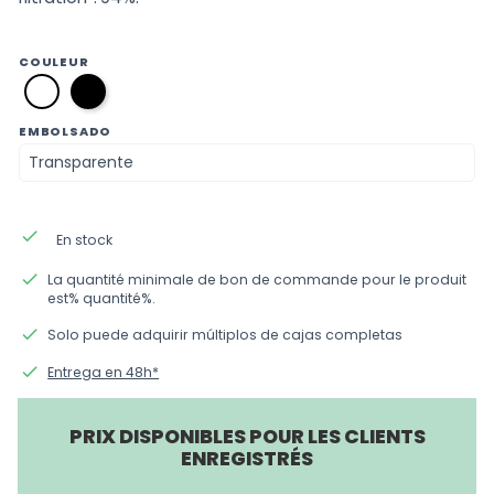
COULEUR
12
01
noir
blanc
EMBOLSADO
done
En stock
done
La quantité minimale de bon de commande pour le produit
est% quantité%.
done
Solo puede adquirir múltiplos de cajas completas
done
Entrega en 48h*
PRIX DISPONIBLES POUR LES CLIENTS
ENREGISTRÉS