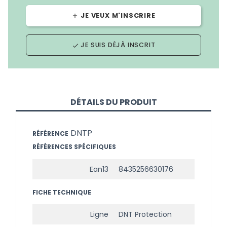
JE VEUX M'INSCRIRE
add
JE SUIS DÉJÀ INSCRIT
done
DÉTAILS DU PRODUIT
DNTP
RÉFÉRENCE
RÉFÉRENCES SPÉCIFIQUES
Ean13
8435256630176
FICHE TECHNIQUE
Ligne
DNT Protection