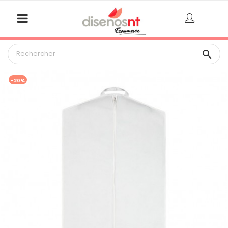

-20%