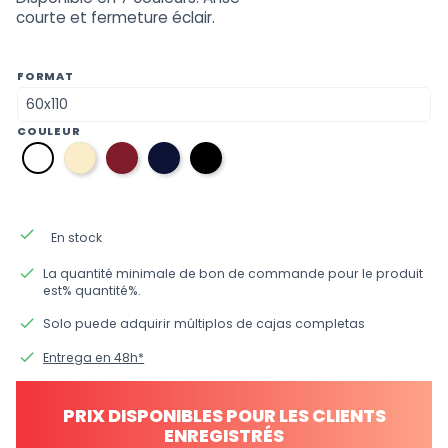
courte et fermeture éclair.
FORMAT
COULEUR
31
10
08
12
01
écru
bordeaux
bleu
noir
blanc
marine
done
En stock
done
La quantité minimale de bon de commande pour le produit
est% quantité%.
done
Solo puede adquirir múltiplos de cajas completas
done
Entrega en 48h*
PRIX DISPONIBLES POUR LES CLIENTS
ENREGISTRÉS