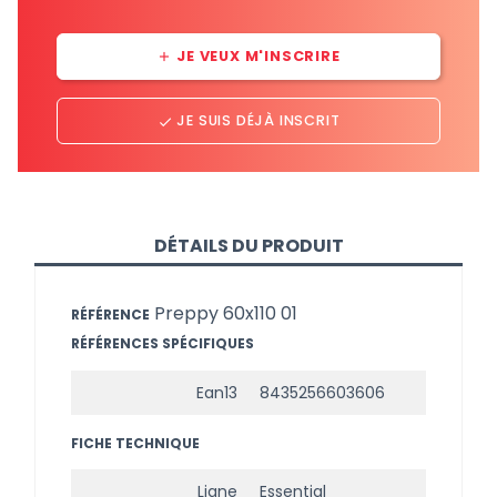
JE VEUX M'INSCRIRE
add
JE SUIS DÉJÀ INSCRIT
done
DÉTAILS DU PRODUIT
Preppy 60x110 01
RÉFÉRENCE
RÉFÉRENCES SPÉCIFIQUES
Ean13
8435256603606
FICHE TECHNIQUE
Ligne
Essential