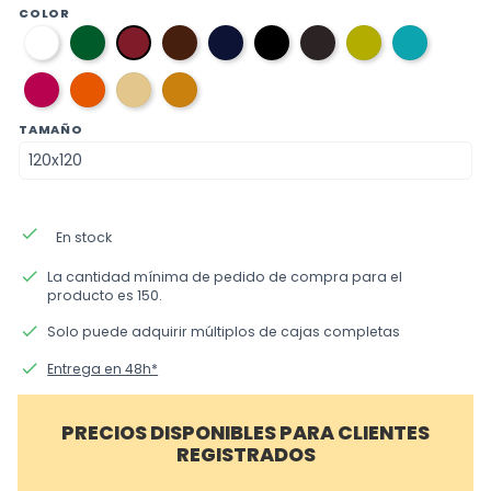
COLOR
01
06
03
08
12
11
37
36
10
blanco
verde
marron
azul
negro
gris
verde
azul
burdeos
ingles
marino
oscuro
pistacho
aguama
33
21
caramel
beige
fucsia
naranja
TAMAÑO
done
En stock
done
La cantidad mínima de pedido de compra para el
producto es 150.
done
Solo puede adquirir múltiplos de cajas completas
done
Entrega en 48h*
PRECIOS DISPONIBLES PARA CLIENTES
REGISTRADOS