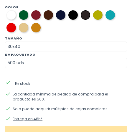
COLOR
01
06
10
03
08
12
37
36
11
blanco
verde
burdeos
marron
azul
negro
verde
azul
gris
ingles
marino
pistacho
aguama
oscuro
09
caramel
beige
rojo
TAMAÑO
EMPAQUETADO
done
En stock
done
La cantidad mínima de pedido de compra para el
producto es 500.
done
Solo puede adquirir múltiplos de cajas completas
done
Entrega en 48h*