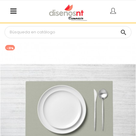

-31%