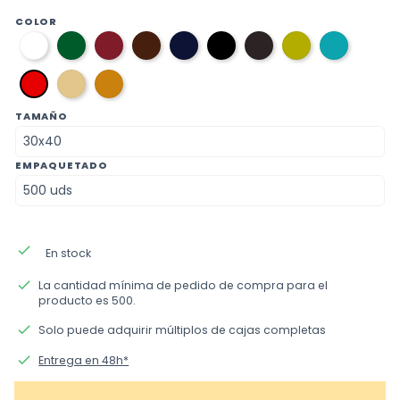
COLOR
01
06
10
03
08
12
11
37
36
blanco
verde
burdeos
marron
azul
negro
gris
verde
azul
ingles
marino
oscuro
pistacho
aguama
caramel
beige
09
rojo
TAMAÑO
EMPAQUETADO
done
En stock
done
La cantidad mínima de pedido de compra para el
producto es 500.
done
Solo puede adquirir múltiplos de cajas completas
done
Entrega en 48h*