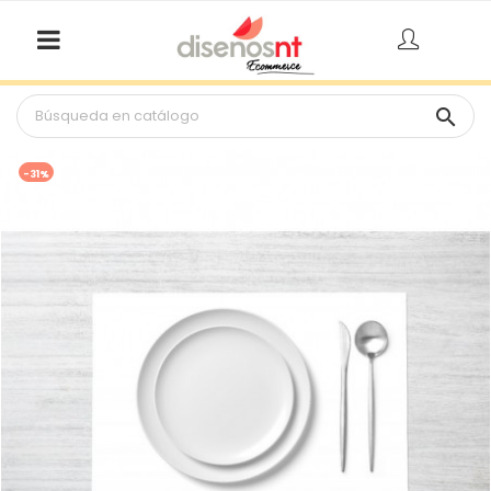

-31%