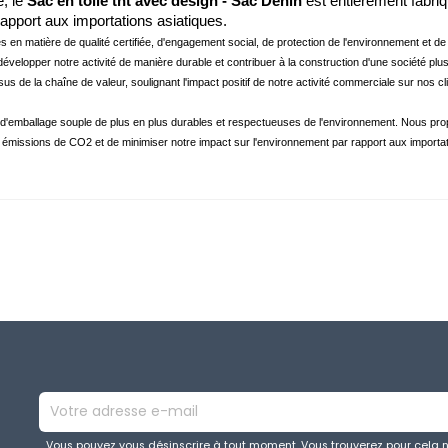
, le 
Sac en toile tnt avec design - Sac Denin
 est entièrement fabriq
 rapport aux importations asiatiques.
es en matière de qualité certifiée, d'engagement social, de protection de l'environnement et 
développer notre activité de manière durable et contribuer à la construction d'une société plus 
essus de la chaîne de valeur, soulignant l'impact positif de notre activité commerciale sur no
'emballage souple de plus en plus durables et respectueuses de l'environnement. Nous propo
 émissions de CO2 et de minimiser notre impact sur l'environnement par rapport aux importat
Vous pouvez vous désinscrire à tout moment. Vous trouverez pour cela 