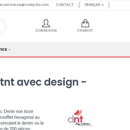
ecommerce@notejido.com
CONTACT
FRANÇAIS

CONNEXION
CHARIOT
VICE
 tnt avec design -
ac Denin non tissé
soufflet hexagonal au
simulant le denim ou la
te de 200 pièces.