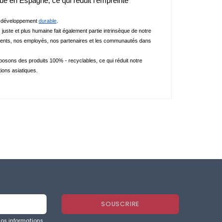
ué en Espagne, ce qui réduit l'empreinte 
de développement 
durable
.
juste et plus humaine fait également partie intrinsèque de notre 
s clients, nos employés, nos partenaires et les communautés dans 
sons des produits 100% - recyclables, ce qui réduit notre 
ions asiatiques.
nos informations