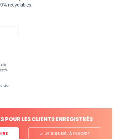
00% recyclables.
 de
est%
os de
ES POUR LES CLIENTS ENREGISTRÉS
RIRE
JE SUIS DÉJÀ INSCRIT
done