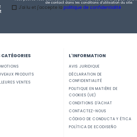
de contact dans les conditions d'utilisation du site.
z
J'ai lu et j'accepte la
politique de confidentialité
t
S CATÉGORIES
L'INFORMATION
OMOTIONS
AVIS JURIDIQUE
UVEAUX PRODUITS
DÉCLARATION DE
CONFIDENTIALITÉ
LLEURES VENTES
POLITIQUE EN MATIÈRE DE
COOKIES (UE)
CONDITIONS D'ACHAT
CONTACTEZ-NOUS
CÓDIGO DE CONDUCTA Y ÉTICA
POLÍTICA DE ECODISEÑO