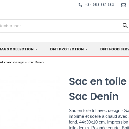
+34 953 581 683

BAGS COLLECTION
DNT PROTECTION
DNT FOOD SER
 tnt avec design - Sac Denin
Sac en toile
Sac Denin
Sac en toile tnt avec design - S
imprimé et scellé à chaud avec 
fond. 44x30x10 cm. Impression 
toile denim. Poignée courte. Boî