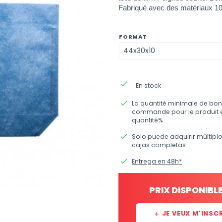
Fabriqué avec des matériaux 1
FORMAT
done
En stock
done
La quantité minimale de bon
commande pour le produit 
quantité%.
done
Solo puede adquirir múltipl
cajas completas
done
Entrega en 48h*
PRIX DISPONIBL
JE VEUX M'INSC
add