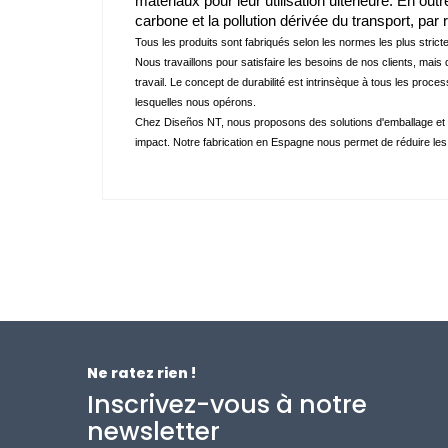
matériaux pour leur utilisation ultérieure. En outre
carbone et la pollution dérivée du transport, par
Tous les produits sont fabriqués selon les normes les plus strict
Nous travaillons pour satisfaire les besoins de nos clients, mais 
travail. Le concept de durabilité est intrinsèque à tous les proc
lesquelles nous opérons. 
Chez Diseños NT, nous proposons des solutions d'emballage et d
impact. Notre fabrication en Espagne nous permet de réduire les
Ne ratez rien !
Inscrivez-vous à notre
newsletter