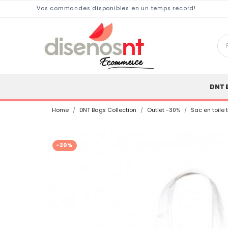
Vos commandes disponibles en un temps record!
DNT 
Home
DNT Bags Collection
Outlet -30%
Sac en toile
-20%