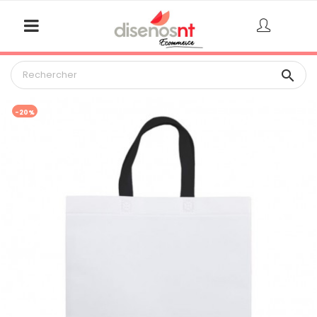

-20%