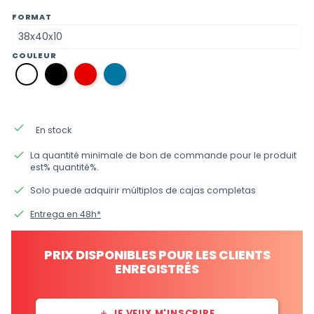
FORMAT
COULEUR
12
09
35
01
noir
rouge
Azul
blanc
Oceano
done
En stock
done
La quantité minimale de bon de commande pour le produit
est% quantité%.
done
Solo puede adquirir múltiplos de cajas completas
done
Entrega en 48h*
PRIX DISPONIBLES POUR LES CLIENTS
ENREGISTRÉS
JE VEUX M'INSCRIRE
add