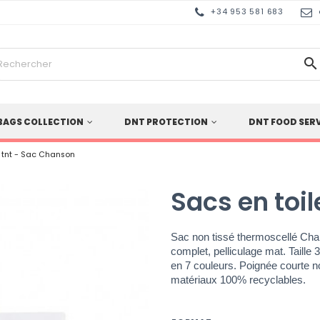
+34 953 581 683

BAGS COLLECTION
DNT PROTECTION
DNT FOOD SER
e tnt - Sac Chanson
Sacs en toi
Sac non tissé thermoscellé Cha
complet, pelliculage mat. Taill
en 7 couleurs. Poignée courte no
matériaux 100% recyclables.