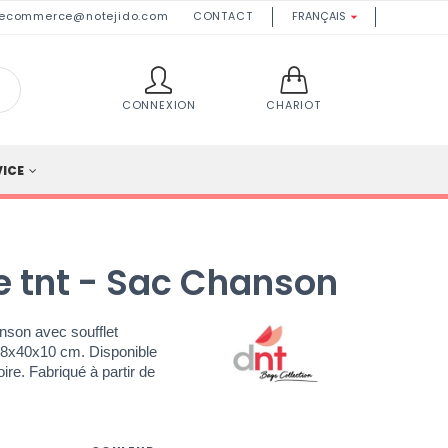
ecommerce@notejido.com
CONTACT
FRANÇAIS

CONNEXION
CHARIOT
VICE
le tnt - Sac Chanson
nson avec soufflet
e 38x40x10 cm. Disponible
ire. Fabriqué à partir de