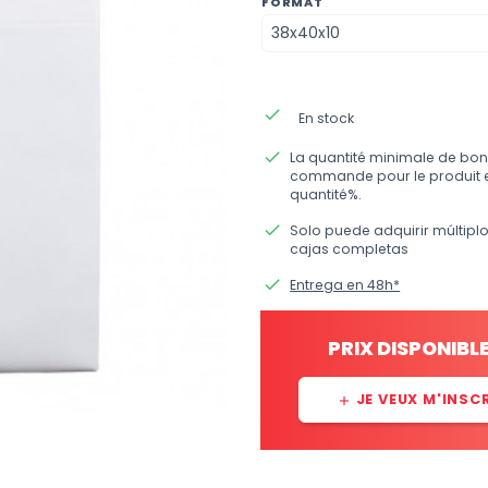
FORMAT
done
En stock
done
La quantité minimale de bon
commande pour le produit 
quantité%.
done
Solo puede adquirir múltipl
cajas completas
done
Entrega en 48h*
PRIX DISPONIBL
JE VEUX M'INSC
add