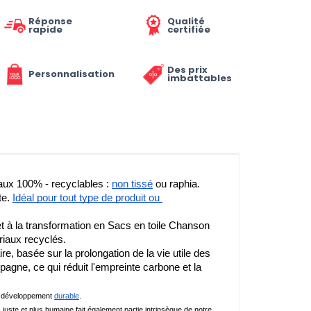
Réponse
Qualité
rapide
certifiée
Des prix
Personnalisation
imbattables
iaux 100% - recyclables : 
non tissé
 ou raphia. 
e. 
Idéal pour tout type de produit ou 
et à la transformation en Sacs en toile Chanson 
riaux recyclés.
 basée sur la prolongation de la vie utile des 
agne, ce qui réduit l'empreinte carbone et la 
de développement 
durable
.
juste et plus humaine fait également partie intrinsèque de notre 