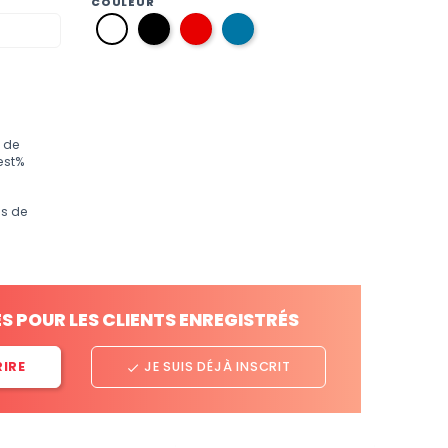
COULEUR
12
09
35
01
noir
rouge
Azul
blanc
Oceano
 de
est%
os de
ES POUR LES CLIENTS ENREGISTRÉS
RIRE
JE SUIS DÉJÀ INSCRIT
done