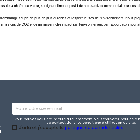
essus de la chaîne de valeur, soulignant l'impact positif de notre activité commerciale sur no
'emballage souple de plus en plus durables et respectueuses de l'environnement. Nous propo
 émissions de CO2 et de minimiser notre impact sur l'environnement par rapport aux importat
Vous pouvez vous désinscrire à tout moment. Vous trouverez pour cela 
de contact dans les conditions d'utilisation du site.
z
J'ai lu et j'accepte la
politique de confidentialité
t