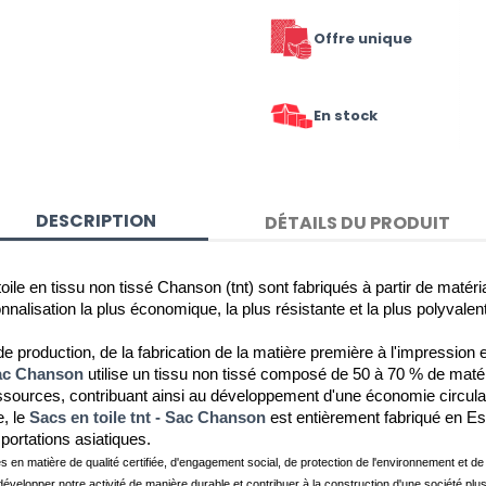
Offre unique
En stock
DESCRIPTION
DÉTAILS DU PRODUIT
toile en tissu non tissé Chanson (tnt) sont fabriqués à partir de matér
onnalisation la plus économique, la plus résistante et la plus polyvalent
e production, de la fabrication de la matière première à l'impression 
Sac Chanson
 utilise un tissu non tissé composé de 50 à 70 % de maté
ources, contribuant ainsi au développement d'une économie circulaire,
, le 
Sacs en toile tnt - Sac Chanson
 est entièrement fabriqué en Esp
mportations asiatiques.
es en matière de qualité certifiée, d'engagement social, de protection de l'environnement et 
développer notre activité de manière durable et contribuer à la construction d'une société plus 